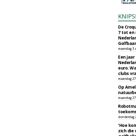
KNIPS
De Croqu
7 tot en
Nederla
Golfbaa
maandag 3 
Een jaar
Nederlan
euro. Wa
clubs vr
maandag 27 
Op Amela
natuurb
maandag 27 
Robotmaa
toekoms
donderdag 23
'Hoe kom
zich die