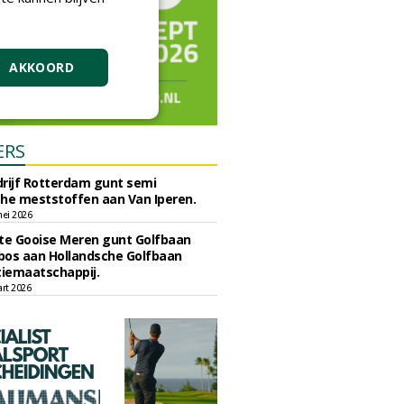
AKKOORD
ERS
rijf Rotterdam gunt semi
he meststoffen aan Van Iperen.
ei 2026
e Gooise Meren gunt Golfbaan
bos aan Hollandsche Golfbaan
tiemaatschappij.
art 2026