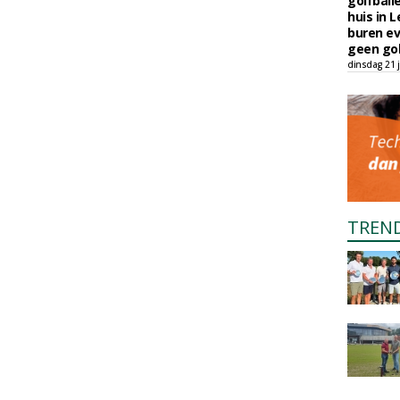
golfball
huis in L
buren ev
geen gol
dinsdag 21 j
TREN