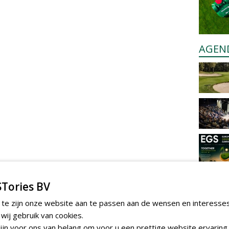
AGEN
Tories BV
 te zijn onze website aan te passen aan de wensen en interesse
ij gebruik van cookies.
jn voor ons van belang om voor u een prettige website ervaring 