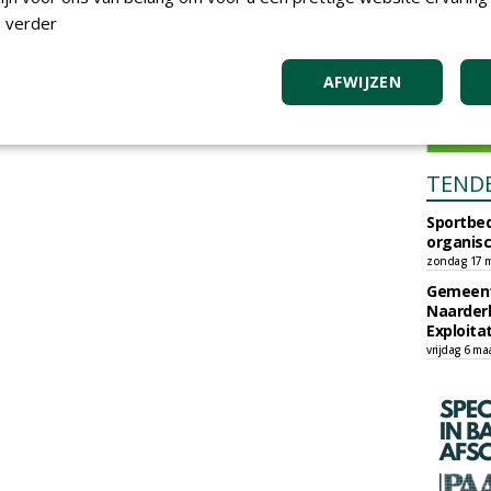
 verder
AFWIJZEN
TEND
Sportbed
organisc
zondag 17 m
Gemeent
Naarder
Exploita
vrijdag 6 ma