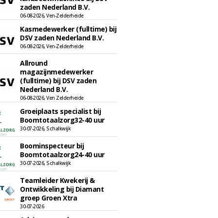
zaden Nederland B.V.
06-08-2026, Ven-Zelderheide
Kasmedewerker (fulltime) bij
DSV zaden Nederland B.V.
06-08-2026, Ven-Zelderheide
Allround
magazijnmedewerker
(fulltime) bij DSV zaden
Nederland B.V.
06-08-2026, Ven Zelderheide
Groeiplaats specialist bij
Boomtotaalzorg32-40 uur
30-07-2026, Schalkwijk
Boominspecteur bij
Boomtotaalzorg24-40 uur
30-07-2026, Schalkwijk
Teamleider Kwekerij &
Ontwikkeling bij Diamant
groep Groen Xtra
30-07-2026