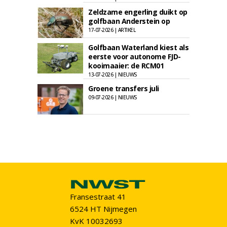
Zeldzame engerling duikt op
golfbaan Anderstein op
17-07-2026 | ARTIKEL
Golfbaan Waterland kiest als
eerste voor autonome FJD-
kooimaaier: de RCM01
13-07-2026 | NIEUWS
Groene transfers juli
09-07-2026 | NIEUWS
Fransestraat 41
6524 HT Nijmegen
KvK 10032693