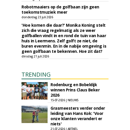
Robotmaaiers op de golfbaan zijn geen
toekomstmuziek meer
donderdag 23 juli 2026
'Hoe komen die daar?' Monika Koning stelt
zich die vraag regelmatig als ze weer
golfballen vindt in en rond de tuin van haar
huis in Leermens. Zelf golft ze niet, de
buren evenmin. En in de nabije omgeving is
geen golfbaan te bekennen. Hoe zit dat?
dinsdag 21 juli 2026
TRENDING
Rodenburg en Bobeldijk
winnen Prins Claus Beker
2026
15-07-2026 | NIEUWS
Grasmeesters verder onder
leiding van Hans Kok: 'Voor
onze klanten verandert er
niets'
21-07-2026 | ARTIKEL