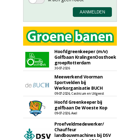
Hoofdgreenkeeper (m/v)
Golfbaan KralingenOosthoek
groepRotterdam
30-07-2026
Meewerkend Voorman
Sportvelden bij
Werkorganisatie BUCH
09-07-2026, Castricum en Uitgeest
Hoofd Greenkeeper bij
golfbaan De Woeste Kop
09-07-2026, Axel
Proefveldmedewerker/
Chauffeur
landbouwmachines bij DSV