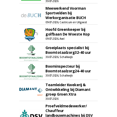
30-07-2026
Meewerkend Voorman
Sportvelden bij
Werkorganisatie BUCH
09-07-2026, Castricum en Uitgeest
Hoofd Greenkeeper bij
golfbaan De Woeste Kop
09-07-2026, Axel
Groeiplaats specialist bij
Boomtotaalzorg32-40 uur
30-07-2026, Schalkwijk
Boominspecteur bij
Boomtotaalzorg24-40 uur
30-07-2026, Schalkwijk
Teamleider Kwekerij &
Ontwikkeling bij Diamant
groep Groen Xtra
30-07-2026
Proefveldmedewerker/
Chauffeur
landbouwmachines bij DSV