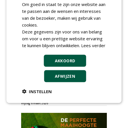
Om goed in staat te zijn onze website aan
te passen aan de wensen en interesses
van de bezoeker, maken wij gebruik van
cookies.
Deze gegevens zijn voor ons van belang
om voor u een prettige website ervaring
te kunnen blijven ontwikkelen.
Lees verder
TENDERS
AKKOORD
Sportbedrijf Rotterdam gunt semi
organische meststoffen aan Van Iperen.
AFWIJZEN
zondag 17 mei 2026
Gemeente Gooise Meren gunt Golfbaan
INSTELLEN
Naarderbos aan Hollandsche Golfbaan
Exploitatiemaatschappij.
vrijdag 6 maart 2026