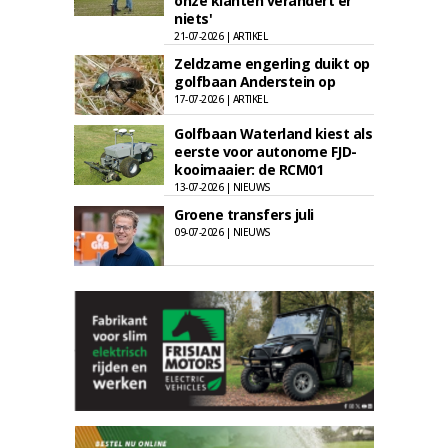
onze klanten verandert er
niets'
21-07-2026 | ARTIKEL
Zeldzame engerling duikt op
golfbaan Anderstein op
17-07-2026 | ARTIKEL
Golfbaan Waterland kiest als
eerste voor autonome FJD-
kooimaaier: de RCM01
13-07-2026 | NIEUWS
Groene transfers juli
09-07-2026 | NIEUWS