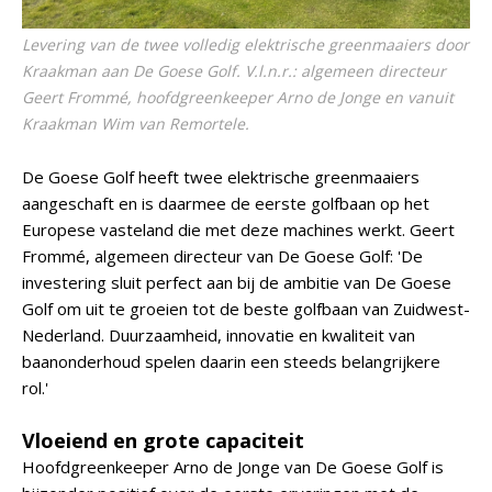
Levering van de twee volledig elektrische greenmaaiers door
Kraakman aan De Goese Golf. V.l.n.r.: algemeen directeur
Geert Frommé, hoofdgreenkeeper Arno de Jonge en vanuit
Kraakman Wim van Remortele.
De Goese Golf heeft twee elektrische greenmaaiers
aangeschaft en is daarmee de eerste golfbaan op het
Europese vasteland die met deze machines werkt. Geert
Frommé, algemeen directeur van De Goese Golf: 'De
investering sluit perfect aan bij de ambitie van De Goese
Golf om uit te groeien tot de beste golfbaan van Zuidwest-
Nederland. Duurzaamheid, innovatie en kwaliteit van
baanonderhoud spelen daarin een steeds belangrijkere
rol.'
Vloeiend en grote capaciteit
Hoofdgreenkeeper Arno de Jonge van De Goese Golf is