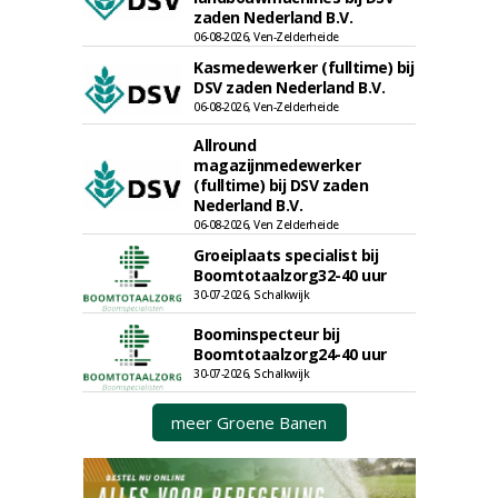
zaden Nederland B.V.
06-08-2026, Ven-Zelderheide
Kasmedewerker (fulltime) bij
DSV zaden Nederland B.V.
06-08-2026, Ven-Zelderheide
Allround
magazijnmedewerker
(fulltime) bij DSV zaden
Nederland B.V.
06-08-2026, Ven Zelderheide
Groeiplaats specialist bij
Boomtotaalzorg32-40 uur
30-07-2026, Schalkwijk
Boominspecteur bij
Boomtotaalzorg24-40 uur
30-07-2026, Schalkwijk
meer Groene Banen