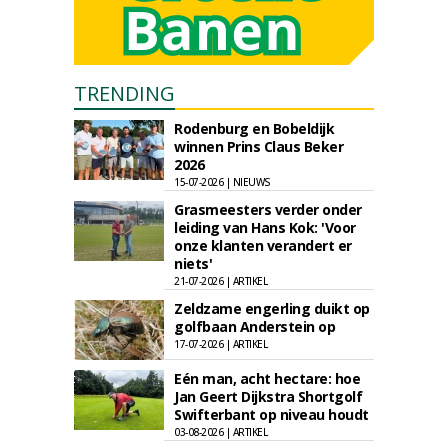
TRENDING
Rodenburg en Bobeldijk
winnen Prins Claus Beker
2026
15-07-2026 | NIEUWS
Grasmeesters verder onder
leiding van Hans Kok: 'Voor
onze klanten verandert er
niets'
21-07-2026 | ARTIKEL
Zeldzame engerling duikt op
golfbaan Anderstein op
17-07-2026 | ARTIKEL
Eén man, acht hectare: hoe
Jan Geert Dijkstra Shortgolf
Swifterbant op niveau houdt
03-08-2026 | ARTIKEL