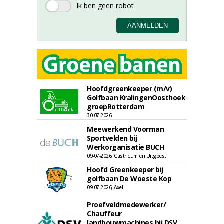
Hoofdgreenkeeper (m/v)
Golfbaan KralingenOosthoek
groepRotterdam
30-07-2026
Meewerkend Voorman
Sportvelden bij
Werkorganisatie BUCH
09-07-2026, Castricum en Uitgeest
Hoofd Greenkeeper bij
golfbaan De Woeste Kop
09-07-2026, Axel
Proefveldmedewerker/
Chauffeur
landbouwmachines bij DSV