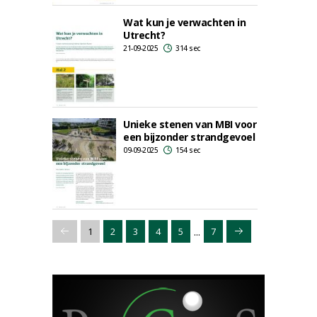
Wat kun je verwachten in
Utrecht?
21-09-2025
314 sec
Unieke stenen van MBI voor
een bijzonder strandgevoel
09-09-2025
154 sec
...
1
2
3
4
5
7