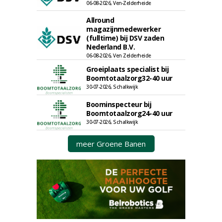
06-08-2026, Ven-Zelderheide
Allround
magazijnmedewerker
(fulltime) bij DSV zaden
Nederland B.V.
06-08-2026, Ven Zelderheide
Groeiplaats specialist bij
Boomtotaalzorg32-40 uur
30-07-2026, Schalkwijk
Boominspecteur bij
Boomtotaalzorg24-40 uur
30-07-2026, Schalkwijk
meer Groene Banen