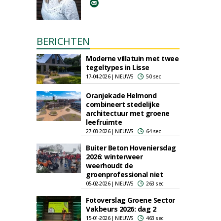
BERICHTEN
Moderne villatuin met twee
tegeltypes in Lisse
17-04-2026 | NIEUWS
50 sec
Oranjekade Helmond
combineert stedelijke
architectuur met groene
leefruimte
27-03-2026 | NIEUWS
64 sec
Buiter Beton Hoveniersdag
2026: winterweer
weerhoudt de
groenprofessional niet
05-02-2026 | NIEUWS
263 sec
Fotoverslag Groene Sector
Vakbeurs 2026: dag 2
15-01-2026 | NIEUWS
463 sec