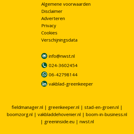
Algemene voorwaarden
Disclaimer
Adverteren
Privacy
Cookies
Verschijningsdata
info@nwst.nl
024-3602454
06-42798144
vakblad-greenkeeper
fieldmanager.nl
|
greenkeeper.nl
|
stad-en-groen.nl
|
boomzorg.nl
|
vakbladdehovenier.nl
|
boom-in-business.nl
|
greeninside.eu
|
nwst.nl