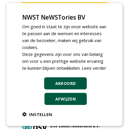
NWST NeWSTories BV
Hoofdgreenkeeper (m/v)
Om goed in staat te zijn onze website aan
Golfbaan KralingenOosthoek
te passen aan de wensen en interesses
groepRotterdam
van de bezoeker, maken wij gebruik van
30-07-2026
cookies.
Meewerkend Voorman
Sportvelden bij
Deze gegevens zijn voor ons van belang
Werkorganisatie BUCH
om voor u een prettige website ervaring
09-07-2026, Castricum en Uitgeest
te kunnen blijven ontwikkelen.
Lees verder
Hoofd Greenkeeper bij
golfbaan De Woeste Kop
09-07-2026, Axel
AKKOORD
Proefveldmedewerker/
Chauffeur
AFWIJZEN
landbouwmachines bij DSV
zaden Nederland B.V.
06-08-2026, Ven-Zelderheide
INSTELLEN
Kasmedewerker (fulltime) bij
DSV zaden Nederland B.V.