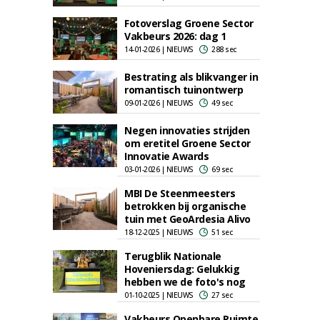
Fotoverslag Groene Sector
Vakbeurs 2026: dag 1
14-01-2026 | NIEUWS
288 sec
Bestrating als blikvanger in
romantisch tuinontwerp
09-01-2026 | NIEUWS
49 sec
Negen innovaties strijden
om eretitel Groene Sector
Innovatie Awards
03-01-2026 | NIEUWS
69 sec
MBI De Steenmeesters
betrokken bij organische
tuin met GeoArdesia Alivo
18-12-2025 | NIEUWS
51 sec
Terugblik Nationale
Hoveniersdag: Gelukkig
hebben we de foto's nog
01-10-2025 | NIEUWS
27 sec
Vakbeurs Openbare Ruimte