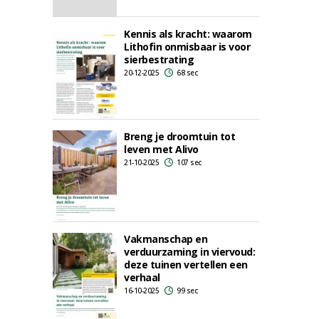
Kennis als kracht: waarom
Lithofin onmisbaar is voor
sierbestrating
20-12-2025
68 sec
Breng je droomtuin tot
leven met Alivo
21-10-2025
107 sec
Vakmanschap en
verduurzaming in viervoud:
deze tuinen vertellen een
verhaal
16-10-2025
99 sec