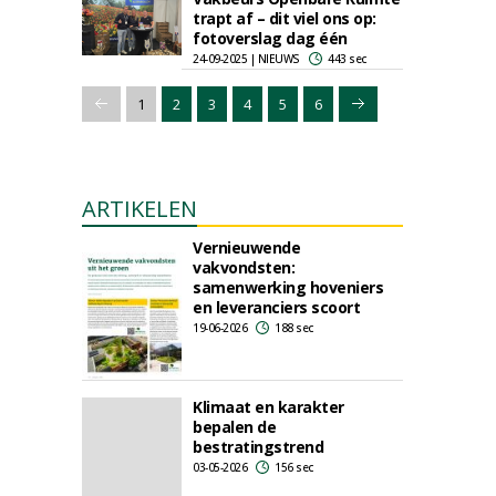
trapt af – dit viel ons op:
fotoverslag dag één
24-09-2025 | NIEUWS
443 sec
1
2
3
4
5
6
ARTIKELEN
Vernieuwende
vakvondsten:
samenwerking hoveniers
en leveranciers scoort
19-06-2026
188 sec
Klimaat en karakter
bepalen de
bestratingstrend
03-05-2026
156 sec