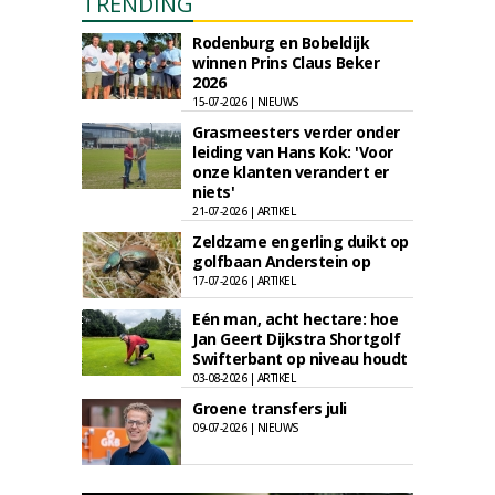
TRENDING
Rodenburg en Bobeldijk
winnen Prins Claus Beker
2026
15-07-2026 | NIEUWS
Grasmeesters verder onder
leiding van Hans Kok: 'Voor
onze klanten verandert er
niets'
21-07-2026 | ARTIKEL
Zeldzame engerling duikt op
golfbaan Anderstein op
17-07-2026 | ARTIKEL
Eén man, acht hectare: hoe
Jan Geert Dijkstra Shortgolf
Swifterbant op niveau houdt
03-08-2026 | ARTIKEL
Groene transfers juli
09-07-2026 | NIEUWS