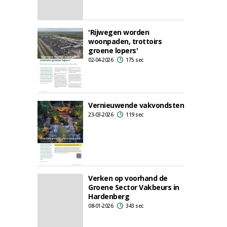
'Rijwegen worden
woonpaden, trottoirs
groene lopers'
02-04-2026
175 sec
Vernieuwende vakvondsten
23-03-2026
119 sec
Verken op voorhand de
Groene Sector Vakbeurs in
Hardenberg
08-01-2026
343 sec