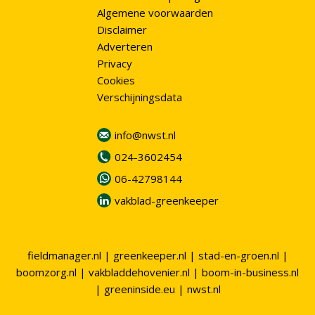
Algemene voorwaarden
Disclaimer
Adverteren
Privacy
Cookies
Verschijningsdata
info@nwst.nl
024-3602454
06-42798144
vakblad-greenkeeper
fieldmanager.nl
|
greenkeeper.nl
|
stad-en-groen.nl
|
boomzorg.nl
|
vakbladdehovenier.nl
|
boom-in-business.nl
|
greeninside.eu
|
nwst.nl