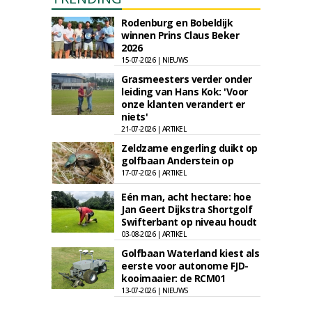
Rodenburg en Bobeldijk
winnen Prins Claus Beker
2026
15-07-2026 | NIEUWS
Grasmeesters verder onder
leiding van Hans Kok: 'Voor
onze klanten verandert er
niets'
21-07-2026 | ARTIKEL
Zeldzame engerling duikt op
golfbaan Anderstein op
17-07-2026 | ARTIKEL
Eén man, acht hectare: hoe
Jan Geert Dijkstra Shortgolf
Swifterbant op niveau houdt
03-08-2026 | ARTIKEL
Golfbaan Waterland kiest als
eerste voor autonome FJD-
kooimaaier: de RCM01
13-07-2026 | NIEUWS