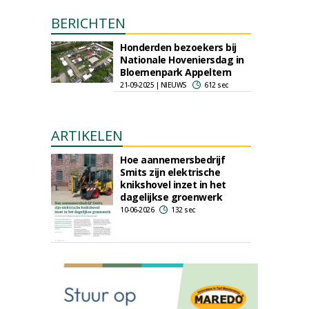
BERICHTEN
Honderden bezoekers bij
Nationale Hoveniersdag in
Bloemenpark Appeltern
21-09-2025 | NIEUWS
612 sec
ARTIKELEN
Hoe aannemersbedrijf
Smits zijn elektrische
knikshovel inzet in het
dagelijkse groenwerk
10-06-2026
132 sec