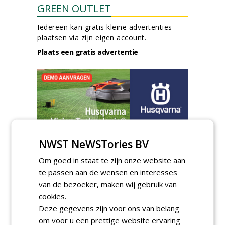
GREEN OUTLET
Iedereen kan gratis kleine advertenties
plaatsen via zijn eigen account.
Plaats een gratis advertentie
NWST NeWSTories BV
AGENDA
Om goed in staat te zijn onze website aan
HAS start nieuwe opleiding
Hoofdgreenkeeper
te passen aan de wensen en interesses
donderdag 24 september 2026
van de bezoeker, maken wij gebruik van
cookies.
Save the Date: Green Gala op
woensdag 2 december
Deze gegevens zijn voor ons van belang
woensdag 2 december 2026
om voor u een prettige website ervaring