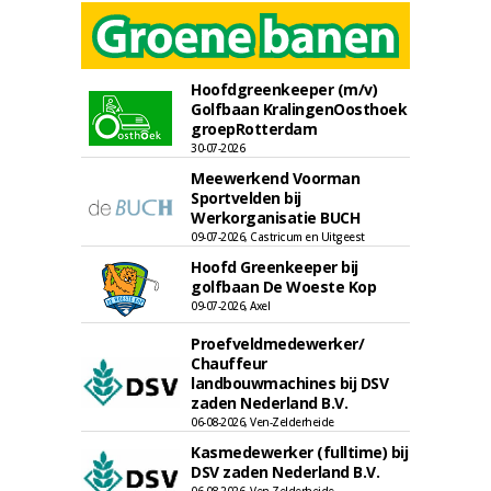
Hoofdgreenkeeper (m/v)
Golfbaan KralingenOosthoek
groepRotterdam
30-07-2026
Meewerkend Voorman
Sportvelden bij
Werkorganisatie BUCH
09-07-2026, Castricum en Uitgeest
Hoofd Greenkeeper bij
golfbaan De Woeste Kop
09-07-2026, Axel
Proefveldmedewerker/
Chauffeur
landbouwmachines bij DSV
zaden Nederland B.V.
06-08-2026, Ven-Zelderheide
Kasmedewerker (fulltime) bij
DSV zaden Nederland B.V.