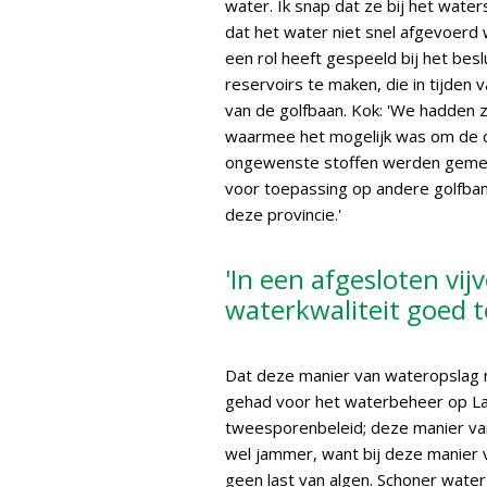
water. Ik snap dat ze bij het waters
dat het water niet snel afgevoerd 
een rol heeft gespeeld bij het bes
reservoirs te maken, die in tijde
van de golfbaan. Kok: 'We hadden 
waarmee het mogelijk was om de op
ongewenste stoffen werden gemete
voor toepassing op andere golfban
deze provincie.'
'In een afgesloten vijv
waterkwaliteit goed 
Dat deze manier van wateropslag n
gehad voor het waterbeheer op La
tweesporenbeleid; deze manier van
wel jammer, want bij deze manier va
geen last van algen. Schoner water k