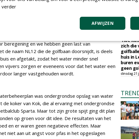
Op Amela
otere vijvers en een nieuw beregenings- en
 verder
natuurb
maandag 27 
eel grond verzet worden. De bestaande vijvers
Robotmaa
het riviertje de Poppelsche Leij voordat ze vergroot
AFWIJZEN
toekoms
rgen er nu voor dat het water niet meer vanuit de
donderdag 23
n. Kok: 'Het voordeel is dat het dus om eigen water
'Hoe kom
or beregening en we hebben geen last van
zich die
et de naam NL12 die de golfbaan doorsnijdt, is deels
golfball
huis in L
iebuis en afgetakt, zodat het water minder snel
buren ev
n vijvers zorgen er eveneens voor dat het water een
geen gol
rdoor langer vastgehouden wordt.
dinsdag 21 j
TREN
waterbeheerplan was ondergrondse opslag van water
it de koker van Kok, die al ervaring met ondergrondse
balclub Sparta. Maar tot zijn grote spijt ging dit plan
 stonden op groen voor dit idee. De resultaten van het
oed en er waren geen negatieve effecten. Maar
het niet aan uit angst voor pfas in het opgeslagen