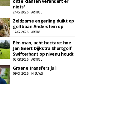
onze klanten verandert er
niets'
21-07-2026 | ARTIKEL
Zeldzame engerling duikt op
golfbaan Anderstein op
17-07-2026 | ARTIKEL
Eén man, acht hectare: hoe
Jan Geert Dijkstra Shortgolf
Swifterbant op niveau houdt
03-08-2026 | ARTIKEL
Groene transfers juli
09-07-2026 | NIEUWS