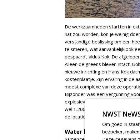
De werkzaamheden startten in okto
nat zou worden, kon je weinig doen.
verstandige beslissing om een heel 
te smeren, wat aanvankelijk ook ee
bespaard', aldus Kok. De afgelope
Alleen de greens bleven intact. Gol
nieuwe inrichting en Hans Kok dac
kostenplaatje. Zijn ervaring in d
meest complexe van deze operatie 
Bijzonder was een vergunning voo
explosieven uit de Tweede Wereldo
wel 1.200 hits met metaaldetector
NWST NeWS
de locaties moesten wel allemaal v
Om goed in staat
Water langer vastgehoud
bezoeker, maken w
Samengevat zijn de belangrijkste
Deze gegevens zi