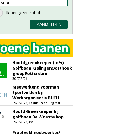
Hoofdgreenkeeper (m/v)
Golfbaan KralingenOosthoek
groepRotterdam
30-07-2026
Meewerkend Voorman
Sportvelden bij
Werkorganisatie BUCH
09-07-2026, Castricum en Uitgeest
Hoofd Greenkeeper bij
golfbaan De Woeste Kop
09-07-2026, Axel
Proefveldmedewerker/