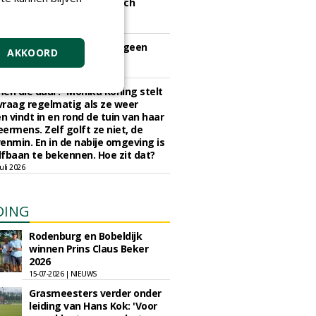
nd gaan golf en ecologisch
eheer hand in hand
juli 2026
iers op de golfbaan zijn geen
AKKOORD
tmuziek meer
 juli 2026
en die daar?' Monika Koning stelt
 vraag regelmatig als ze weer
en vindt in en rond de tuin van haar
eermens. Zelf golft ze niet, de
enmin. En in de nabije omgeving is
fbaan te bekennen. Hoe zit dat?
uli 2026
DING
Rodenburg en Bobeldijk
winnen Prins Claus Beker
2026
15-07-2026 | NIEUWS
Grasmeesters verder onder
leiding van Hans Kok: 'Voor