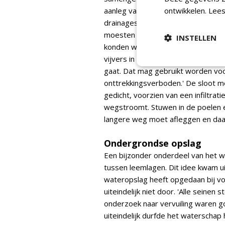
aanleg van nieuwe watergangen, gr
ontwikkelen.
Lees
drainagesysteem. Hierbij moest v
moesten eerst geleegd worden via 
INSTELLEN
konden worden. Bentonietmatten zo
vijvers in het grondwater kan kome
gaat. Dat mag gebruikt worden vo
onttrekkingsverboden.' De sloot m
gedicht, voorzien van een infiltrat
wegstroomt. Stuwen in de poelen e
langere weg moet afleggen en daa
Ondergrondse opslag
Een bijzonder onderdeel van het 
tussen leemlagen. Dit idee kwam u
wateropslag heeft opgedaan bij voet
uiteindelijk niet door. 'Alle seinen
onderzoek naar vervuiling waren g
uiteindelijk durfde het waterschap 