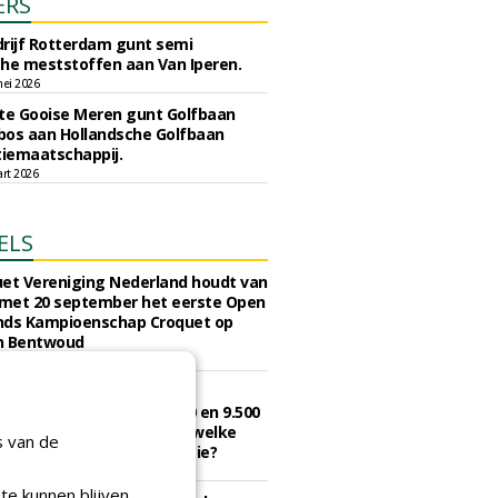
ERS
rijf Rotterdam gunt semi
he meststoffen aan Van Iperen.
ei 2026
e Gooise Meren gunt Golfbaan
bos aan Hollandsche Golfbaan
tiemaatschappij.
art 2026
ELS
et Vereniging Nederland houdt van
 met 20 september het eerste Open
nds Kampioenschap Croquet op
n Bentwoud
augustus 2026
 onbeperkt golfen kost in
d in 2026 tussen de 321,50 en 9.500
ar betaal je het minst en welke
s van de
agen de hoogste contributie?
juli 2026
te kunnen blijven