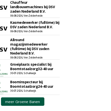
Chauffeur
landbouwmachines bij DSV
zaden Nederland B.V.
06-08-2026, Ven-Zelderheide
Kasmedewerker (fulltime) bij
DSV zaden Nederland B.V.
06-08-2026, Ven-Zelderheide
Allround
magazijnmedewerker
(fulltime) bij DSV zaden
Nederland B.V.
06-08-2026, Ven Zelderheide
Groeiplaats specialist bij
Boomtotaalzorg32-40 uur
30-07-2026, Schalkwijk
Boominspecteur bij
Boomtotaalzorg24-40 uur
30-07-2026, Schalkwijk
meer Groene Banen