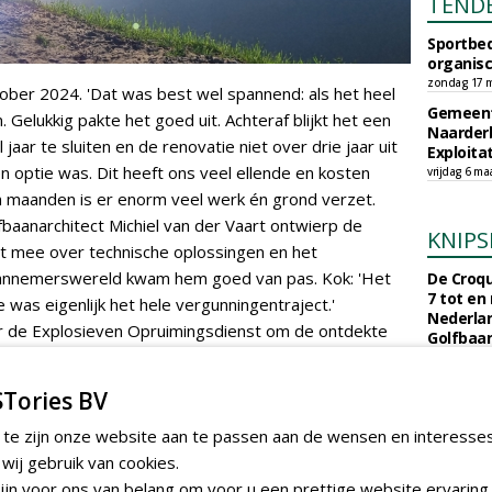
TEND
Sportbed
organisc
zondag 17 m
ber 2024. 'Dat was best wel spannend: als het heel
Gemeent
 Gelukkig pakte het goed uit. Achteraf blijkt het een
Naarder
jaar te sluiten en de renovatie niet over drie jaar uit
Exploita
n optie was. Dit heeft ons veel ellende en kosten
vrijdag 6 ma
n maanden is er enorm veel werk én grond verzet.
fbaanarchitect Michiel van der Vaart ontwierp de
KNIPS
ht mee over technische oplossingen en het
e aannemerswereld kwam hem goed van pas. Kok: 'Het
De Croqu
7 tot en
was eigenlijk het hele vergunningentraject.'
Nederla
r de Explosieven Opruimingsdienst om de ontdekte
Golfbaa
orlog in dit grensgebied op te ruimen. Kok: 'Er waren
maandag 3 
en. Dat waren natuurlijk niet allemaal bommen, maar
Een jaar
Tories BV
Nederlan
oorzichtig benaderd worden. Dat was een flinke klus.'
euro. Wa
 te zijn onze website aan te passen aan de wensen en interesse
clubs vr
en
ij gebruik van cookies.
maandag 27 
 werkzaamheden de ophoging van het terrein en de
jn voor ons van belang om voor u een prettige website ervaring 