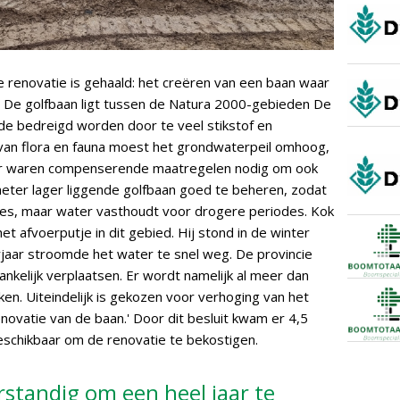
de renovatie is gehaald: het creëren van een baan waar
t. De golfbaan ligt tussen de Natura 2000-gebieden De
ide bedreigd worden door te veel stikstof en
van flora en fauna moest het grondwaterpeil omhoog,
 Er waren compenserende maatregelen nodig om ook
eter lager liggende golfbaan goed te beheren, zodat
odes, maar water vasthoudt voor drogere periodes. Kok
 het afvoerputje in dit gebied. Hij stond in de winter
rjaar stroomde het water te snel weg. De provincie
kelijk verplaatsen. Er wordt namelijk al meer dan
ken. Uiteindelijk is gekozen voor verhoging van het
ovatie van de baan.' Door dit besluit kwam er 4,5
beschikbaar om de renovatie te bekostigen.
erstandig om een heel jaar te