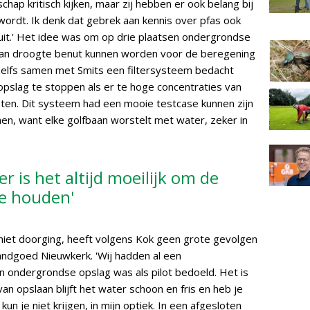
chap kritisch kijken, maar zij hebben er ook belang bij
wordt. Ik denk dat gebrek aan kennis over pfas ook
luit.' Het idee was om op drie plaatsen ondergrondse
n van droogte benut kunnen worden voor de beregening
zelfs samen met Smits een filtersysteem bedacht
slag te stoppen als er te hoge concentraties van
n. Dit systeem had een mooie testcase kunnen zijn
en, want elke golfbaan worstelt met water, zeker in
er is het altijd moeilijk om de
te houden'
iet doorging, heeft volgens Kok geen grote gevolgen
ndgoed Nieuwkerk. 'Wij hadden al een
 ondergrondse opslag was als pilot bedoeld. Het is
n opslaan blijft het water schoon en fris en heb je
un je niet krijgen, in mijn optiek. In een afgesloten