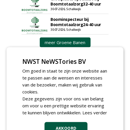
Boomtotaalzorg32-40 uur
30-07-2026, Schalkwijk
Boominspecteur bij
Boomtotaalzorg24-40 uur
30-07-2026, Schalkwijk
meer Groene Banen
NWST NeWSTories BV
Om goed in staat te zijn onze website aan
te passen aan de wensen en interesses
van de bezoeker, maken wij gebruik van
cookies.
GREEN OUTLET
Deze gegevens zijn voor ons van belang
om voor u een prettige website ervaring
Iedereen kan gratis kleine advertenties
plaatsen via zijn eigen account.
te kunnen blijven ontwikkelen.
Lees verder
Plaats een gratis advertentie
AKKOORD