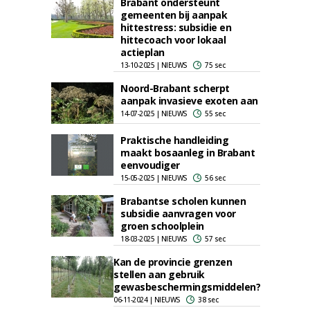
Brabant ondersteunt
gemeenten bij aanpak
hittestress: subsidie en
hittecoach voor lokaal
actieplan
13-10-2025 | NIEUWS
75 sec
Noord-Brabant scherpt
aanpak invasieve exoten aan
14-07-2025 | NIEUWS
55 sec
Praktische handleiding
maakt bosaanleg in Brabant
eenvoudiger
15-05-2025 | NIEUWS
56 sec
Brabantse scholen kunnen
subsidie aanvragen voor
groen schoolplein
18-03-2025 | NIEUWS
57 sec
Kan de provincie grenzen
stellen aan gebruik
gewasbeschermingsmiddelen?
06-11-2024 | NIEUWS
38 sec