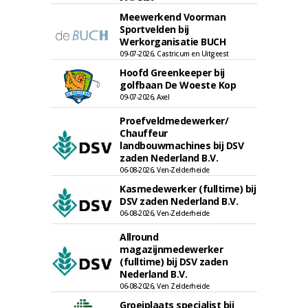
Meewerkend Voorman
Sportvelden bij
Werkorganisatie BUCH
09-07-2026, Castricum en Uitgeest
Hoofd Greenkeeper bij
golfbaan De Woeste Kop
09-07-2026, Axel
Proefveldmedewerker/
Chauffeur
landbouwmachines bij DSV
zaden Nederland B.V.
06-08-2026, Ven-Zelderheide
Kasmedewerker (fulltime) bij
DSV zaden Nederland B.V.
06-08-2026, Ven-Zelderheide
Allround
magazijnmedewerker
(fulltime) bij DSV zaden
Nederland B.V.
06-08-2026, Ven Zelderheide
Groeiplaats specialist bij