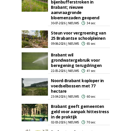
bijenbufferstroken in
Brabant; nieuwe
aanvraagronde
bloemenzaden geopend
30-07-2026 | NIEUWS
34 sec
Steun voor vergroening van
25 Brabantse schoolpleinen
09-06-2026 | NIEUWS
65 sec
Brabant wil
grondwatergebruik voor
beregening terugdringen
22-05-2026 | NIEUWS
41 sec
Noord-Brabant koploper in
voedselbossen met 77
hectare
23-04-2026 | NIEUWS
60 sec
Brabant geeft gemeenten
geld voor aanpak hittestress
in de praktijk
02-03-2026 | NIEUWS
70 sec